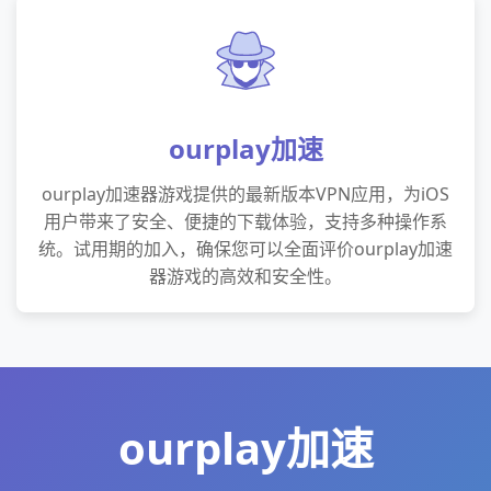
ourplay加速
ourplay加速器游戏提供的最新版本VPN应用，为iOS
用户带来了安全、便捷的下载体验，支持多种操作系
统。试用期的加入，确保您可以全面评价ourplay加速
器游戏的高效和安全性。
ourplay加速