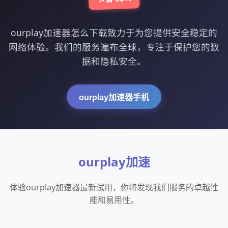
ourplay加速器怎么下载致力于为您提供安全稳定的
网络体验。我们的服务遍布全球，专注于保护您的数
据和隐私安全。
ourplay加速器手机
ourplay加速
体验ourplay加速器最新试用，你将发现我们服务的卓越性
能和易用性。