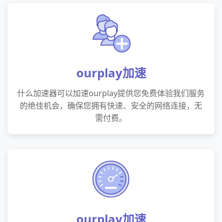
ourplay加速
什么加速器可以加速ourplay提供您免费体验我们服务
的绝佳机会，确保您拥有快速、安全的网络连接，无
需付费。
ourplay加速